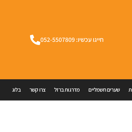
חייגו עכשיו: 052-5507809
ת
שערים חשמליים
מדרגות ברזל
צרו קשר
בלוג