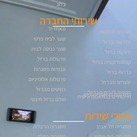
צרו קשר
בלוג
שירותי החברה
מאחז יד
סורגים לחלונות
שער לבית פרטי
מדרגות ברזל
שער כניסה לבית
מעקות ברזל
פרגולות ברזל
קונסטרוקציה ברזל
עבודות מסגרות
גדרות ברזל
פרגולות אלומיניום
שערים מברזל
רהיטים מברזל
רמפות לנכים מברזל:
פתרונות נגישות תקניים
ואיכותיים בהתאמה אישית
סולם ברזל חיצוני
אזורי שירות
מסגריה תל אביב
מסגריה הרצליה
מסגריה בית שמש
מסגריה רמלה