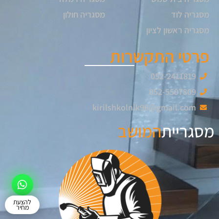
מסגריה לוד
מסגריה חולון
מסגריה ראשון לציון
פרטי התקשרות
052-2411819
052-5507809
kirilshkolnik96@gmail.com
מסגריית
המושב
להצעת
מחיר