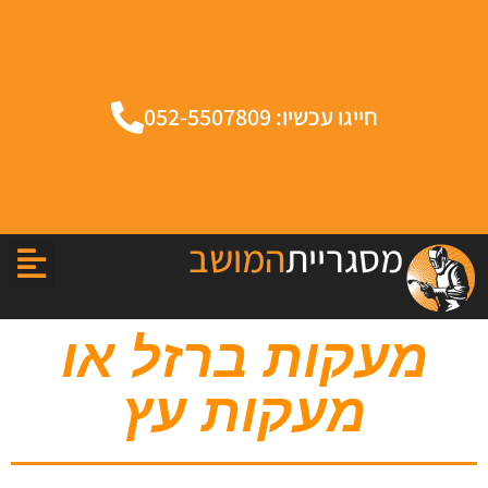
חייגו עכשיו: 052-5507809
מסגריית
המושב
מעקות ברזל או
מעקות עץ