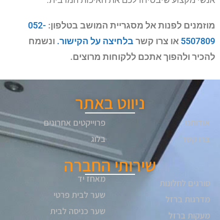
מוזמנים לפנות אל מסגריית המושב בטלפון:
052-
5507809
או צרו קשר
בלחיצה על הקישור.
ונשמח
להכיר ולהפוך אתכם ללקוחות מרוצים.
ניווט באתר
אודותנו
פרוייקטים אחרונים
צרו קשר
בלוג
שירותי החברה
מאחז יד
סורגים לחלונות
שער לבית פרטי
מדרגות ברזל
שער כניסה לבית
מעקות ברזל