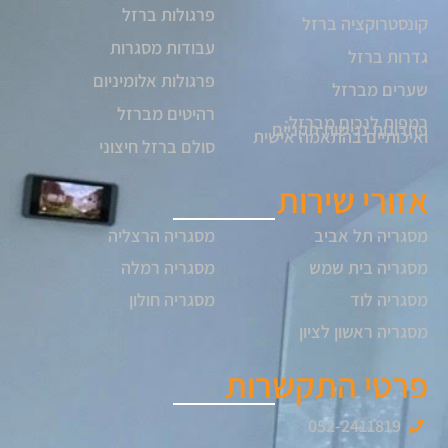
פרגולות ברזל
קונסטרוקציה ברזל
עבודות מסגרות
גדרות ברזל
פרגולות אלומיניום
שערים מברזל
רהיטים מברזל
רמפות לנכים מברזל:
פתרונות נגישות תקניים
ואיכותיים בהתאמה אישית
סולם ברזל חיצוני
אזורי שירות
מסגריה תל אביב
מסגריה הרצליה
מסגריה בית שמש
מסגריה רמלה
מסגריה לוד
מסגריה חולון
מסגריה ראשון לציון
פרטי התקשרות
052-2411819