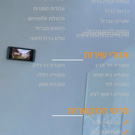
קונסטרוקציה ברזל
עבודות מסגרות
גדרות ברזל
פרגולות אלומיניום
שערים מברזל
רהיטים מברזל
רמפות לנכים מברזל:
פתרונות נגישות תקניים
ואיכותיים בהתאמה אישית
סולם ברזל חיצוני
אזורי שירות
מסגריה תל אביב
מסגריה הרצליה
מסגריה בית שמש
מסגריה רמלה
מסגריה לוד
מסגריה חולון
מסגריה ראשון לציון
פרטי התקשרות
052-2411819
052-5507809