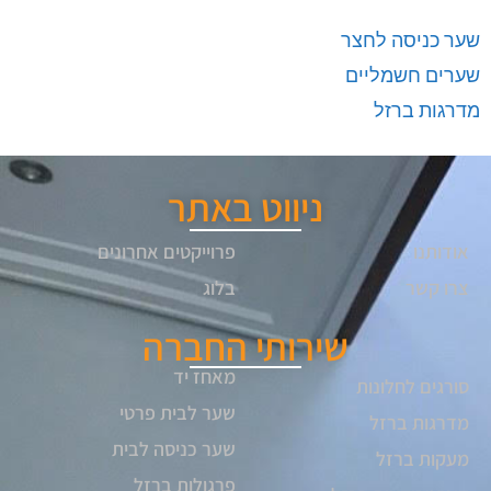
שער כניסה לחצר
שערים חשמליים
מדרגות ברזל
ניווט באתר
אודותנו
פרוייקטים אחרונים
צרו קשר
בלוג
שירותי החברה
מאחז יד
סורגים לחלונות
שער לבית פרטי
מדרגות ברזל
שער כניסה לבית
מעקות ברזל
פרגולות ברזל