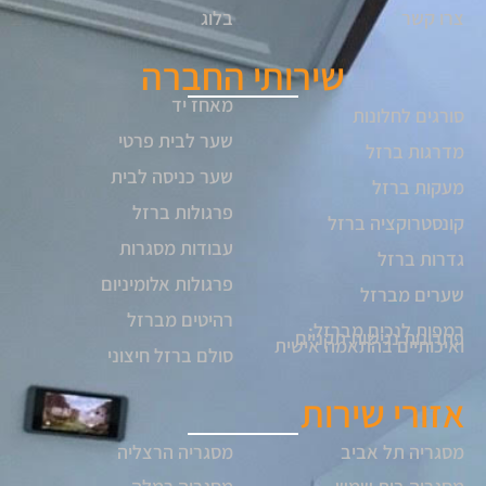
צרו קשר
בלוג
שירותי החברה
מאחז יד
סורגים לחלונות
שער לבית פרטי
מדרגות ברזל
שער כניסה לבית
מעקות ברזל
פרגולות ברזל
קונסטרוקציה ברזל
עבודות מסגרות
גדרות ברזל
פרגולות אלומיניום
שערים מברזל
רהיטים מברזל
רמפות לנכים מברזל:
פתרונות נגישות תקניים
ואיכותיים בהתאמה אישית
סולם ברזל חיצוני
אזורי שירות
מסגריה תל אביב
מסגריה הרצליה