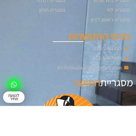
מסגריה בית שמש
מסגריה רמלה
מסגריה לוד
מסגריה חולון
מסגריה ראשון לציון
פרטי התקשרות
052-2411819
052-5507809
kirilshkolnik96@gmail.com
מסגריית
המושב
להצעת
מחיר