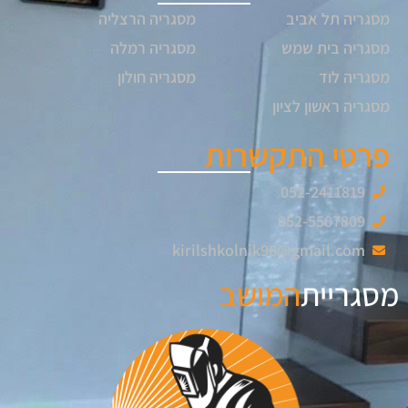
מסגריה תל אביב
מסגריה הרצליה
מסגריה בית שמש
מסגריה רמלה
מסגריה לוד
מסגריה חולון
מסגריה ראשון לציון
פרטי התקשרות
052-2411819
052-5507809
kirilshkolnik96@gmail.com
מסגריית
המושב