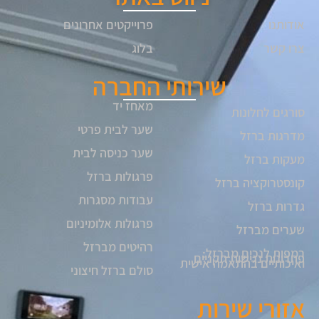
אודותנו
פרוייקטים אחרונים
צרו קשר
בלוג
שירותי החברה
מאחז יד
סורגים לחלונות
שער לבית פרטי
מדרגות ברזל
שער כניסה לבית
מעקות ברזל
פרגולות ברזל
קונסטרוקציה ברזל
עבודות מסגרות
גדרות ברזל
פרגולות אלומיניום
שערים מברזל
רהיטים מברזל
רמפות לנכים מברזל:
פתרונות נגישות תקניים
ואיכותיים בהתאמה אישית
סולם ברזל חיצוני
אזורי שירות