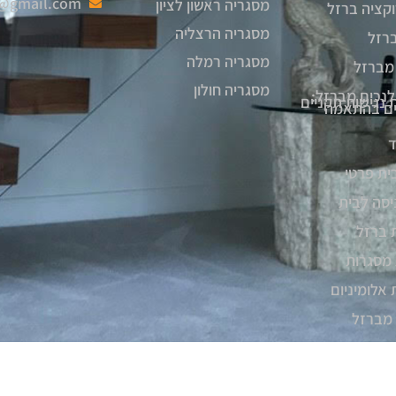
6@gmail.com
מסגריה ראשון לציון
קציה ברזל
מסגריה הרצליה
ברזל
מסגריה רמלה
מברזל
מסגריה חולון
לנכים מברזל:
 נגישות תקניים
יים בהתאמה
ד
ית פרטי
יסה לבית
 ברזל
 מסגרות
 אלומיניום
 מברזל
זל חיצוני