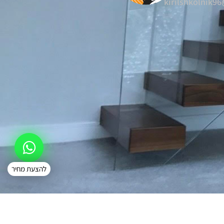
kirilshkolnik9
להצעת מחיר