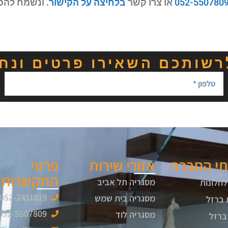
052-550780
או צרו קשר
בלחיצה על הקישור.
ונשמח להכי
רשותכם השאירו פרטים ונחז
תי החברה
אזורי שירות
פרטי
התקשרות
מסגריה תל אביב
לחלונות
052-2411819
מסגריה בית שמש
 ברזל
052-5507809
מסגריה לוד
ברזל