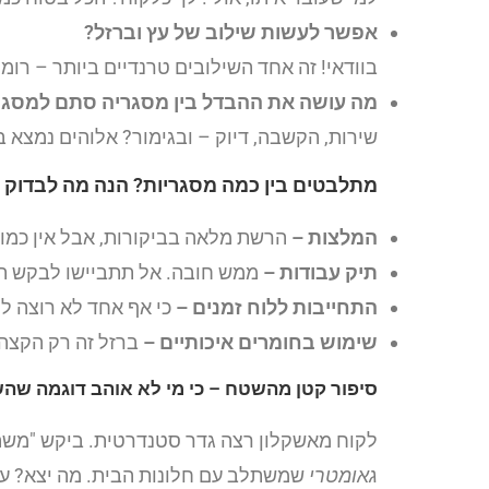
אפשר לעשות שילוב של עץ וברזל?
בוודאי! זה אחד השילובים טרנדיים ביותר – רו
מה עושה את ההבדל בין מסגריה סתם למסגר
שירות, הקשבה, דיוק – ובגימור? אלוהים נמצא 
מתלבטים בין כמה מסגריות? הנה מה לבדוק 
המלצות –
הרשת מלאה בביקורות, אבל אין כמו 
תיק עבודות –
ממש חובה. אל תתביישו לבקש תמ
התחייבות ללוח זמנים –
כי אף אחד לא רוצה ל
שימוש בחומרים איכותיים –
ברזל זה רק הקצה. 
סיפור קטן מהשטח – כי מי לא אוהב דוגמה ש
לקוח מאשקלון רצה גדר סטנדרטית. ביקש "משהו
גאומטרי
שמשתלב עם חלונות הבית. מה יצא? עבו