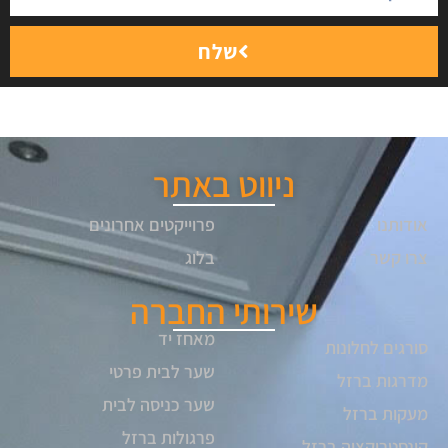
שלח
ניווט באתר
אודותנו
פרוייקטים אחרונים
צרו קשר
בלוג
שירותי החברה
מאחז יד
סורגים לחלונות
שער לבית פרטי
מדרגות ברזל
שער כניסה לבית
מעקות ברזל
פרגולות ברזל
קונסטרוקציה ברזל