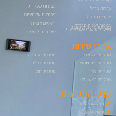
עבודות מסגרות
גדרות ברזל
פרגולות אלומיניום
שערים מברזל
רהיטים מברזל
רמפות לנכים מברזל:
פתרונות נגישות תקניים
ואיכותיים בהתאמה אישית
סולם ברזל חיצוני
אזורי שירות
מסגריה תל אביב
מסגריה הרצליה
מסגריה בית שמש
מסגריה רמלה
מסגריה לוד
מסגריה חולון
מסגריה ראשון לציון
פרטי התקשרות
052-2411819
052-5507809