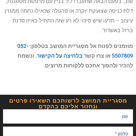
שוב. בפעם הבאה שתעברו ליד בניין עם מרפסת מסוגננת,
דלת כניסה שצועקת יוקרה או פרגולה שכאילו נחתה ממגזין
עיצוב – תדעו שיש סיכוי לא רע שזה התחיל באיזו סדנת
ברזל באשדוד.
מוזמנים לפנות אל מסגריית המושב בטלפון:
052-
5507809
או צרו קשר
בלחיצה על הקישור.
ונשמח
להכיר ולהפוך אתכם ללקוחות מרוצים.
מסגריית המושב לרשותכם השאירו פרטים
ונחזור אליכם בהקדם