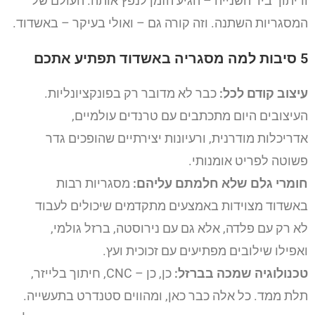
וריתוך ביד השנייה – הגיע הזמן לנפץ אותה. העולם של
המסגריות השתנה. וזה קורה גם – ואולי בעיקר – באשדוד.
5 סיבות למה מסגריה באשדוד תפתיע אתכם
עיצוב קודם לכל:
כבר לא מדובר רק בפונקציונליות.
העיצובים היום מתכתבים עם טרנדים עולמיים,
אדריכלות מודרנית, ורעיונות יצירתיים שהופכים גדר
פשוטה לפריט אומנותי.
חומרי גלם שלא חלמתם עליהם:
מסגריות רבות
באשדוד מצוידות באמצעים מתקדמים שיכולים לעבוד
לא רק עם פלדה, אלא גם עם נירוסטה, ברזל גולמי,
ואפילו שילובים מפתיעים עם זכוכית ועץ.
טכנולוגיה שמכה בברזל:
כן, כן – CNC, חיתוך בלייזר,
תלת ממד. כל אלה כבר כאן, ומהווים סטנדרט בתעשייה.