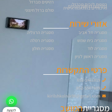
רהיטים מברזל
רמפות לנכים מברזל:
פתרונות נגישות תקניים
ואיכותיים בהתאמה אישית
סולם ברזל חיצוני
אזורי שירות
מסגריה תל אביב
מסגריה הרצליה
מסגריה בית שמש
מסגריה רמלה
מסגריה לוד
מסגריה חולון
מסגריה ראשון לציון
פרטי התקשרות
052-2411819
052-5507809
kirilshkolnik96@gmail.com
מסגריית
המושב
להצעת