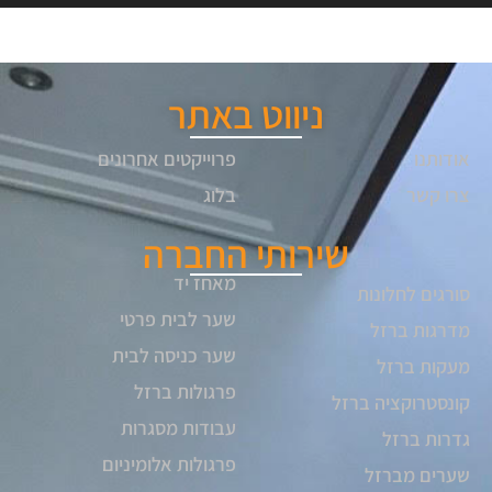
ניווט באתר
אודותנו
פרוייקטים אחרונים
צרו קשר
בלוג
שירותי החברה
מאחז יד
סורגים לחלונות
שער לבית פרטי
מדרגות ברזל
שער כניסה לבית
מעקות ברזל
פרגולות ברזל
קונסטרוקציה ברזל
עבודות מסגרות
גדרות ברזל
פרגולות אלומיניום
שערים מברזל