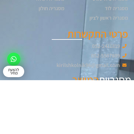
מסגריה לוד
מסגריה חולון
מסגריה ראשון לציון
פרטי התקשרות
052-2411819
052-5507809
kirilshkolnik96@gmail.com
להצעת
מחיר
מסגריית
המושב