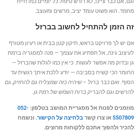
וגם, אם כבר ציינו, לא דורש טיפול כל יומיים כמו חיית
מחמד. הוא פשוט עומד יציב, מרשים ומעוצב.
זה הזמן להתחיל לחשוב בברזל
אם יש לך פרויקט בראש, תיקון קטן בבית או רעיון מטורף
לעיצוב גינה, אל תפתיע את עצמך — פנה למסגריה ברמת
גן ובדוק מה אפשר לעשות. כי אין כמו לגלות שהברזל —
החומר הכי קשיח בסביבה — יודע ללכת איתך רגשית עד
הסוף.
ואם כבר ברזל – שיהיה כזה שמצליח גם להחזיק, גם
להרשים וגם להבריק ברוח השמש של רמת גן.
מוזמנים לפנות אל מסגריית המושב בטלפון:
052-
5507809
או צרו קשר
בלחיצה על הקישור.
ונשמח
להכיר ולהפוך אתכם ללקוחות מרוצים.