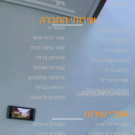
צרו קשר
בלוג
שירותי החברה
מאחז יד
סורגים לחלונות
שער לבית פרטי
מדרגות ברזל
שער כניסה לבית
מעקות ברזל
פרגולות ברזל
קונסטרוקציה ברזל
עבודות מסגרות
גדרות ברזל
פרגולות אלומיניום
שערים מברזל
רהיטים מברזל
רמפות לנכים מברזל:
פתרונות נגישות תקניים
ואיכותיים בהתאמה אישית
סולם ברזל חיצוני
אזורי שירות
מסגריה תל אביב
מסגריה הרצליה
מסגריה בית שמש
מסגריה רמלה