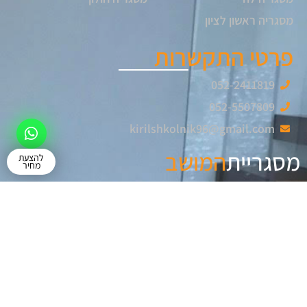
מסגריה ראשון לציון
פרטי התקשרות
052-2411819
052-5507809
kirilshkolnik96@gmail.com
מסגריית
המושב
להצעת
מחיר