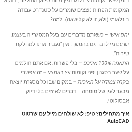
בזמן שיש מקומות עם לוגו נוצץ וצוות שיווק מהוליווד, דווקא
המקומות הפחות נוצצים שומרים על סטנדרט עבודה
בינלאומי (ולא, זו לא קלישאה). למה?
יחס אישי
– כשאתם מדברים עם בעל המסגרייה בעצמו,
יש עם מי לדבר גם בהמשך. אין “נעביר אותו למחלקת
שירות”.
התאמה 100% אליכם
– בלי פשרות. אם אתם חולמים
על שער בסגנון יפני וקומות עץ באמצע – זה אפשרי.
בקרה צמודה על האיכות
– במקום שבו כל מסגרת יוצאת
מבעד לעין של מומחה – דברים לא זזים בלי דיוק
אבסולוטי.
איך מתחילים? טיפ: לא שולחים מייל עם שרטוט
AutoCAD