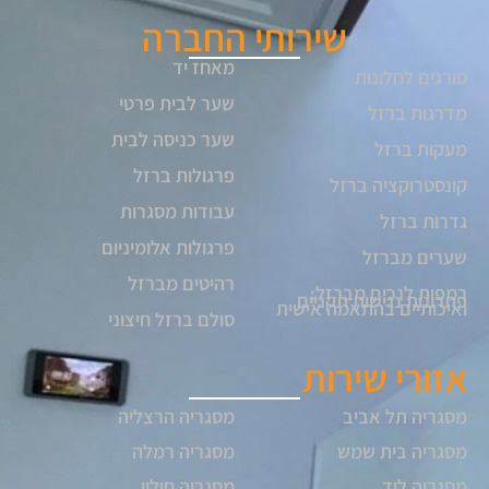
שירותי החברה
מאחז יד
סורגים לחלונות
שער לבית פרטי
מדרגות ברזל
שער כניסה לבית
מעקות ברזל
פרגולות ברזל
קונסטרוקציה ברזל
עבודות מסגרות
גדרות ברזל
פרגולות אלומיניום
שערים מברזל
רהיטים מברזל
רמפות לנכים מברזל:
פתרונות נגישות תקניים
ואיכותיים בהתאמה אישית
סולם ברזל חיצוני
אזורי שירות
מסגריה תל אביב
מסגריה הרצליה
מסגריה בית שמש
מסגריה רמלה
מסגריה לוד
מסגריה חולון