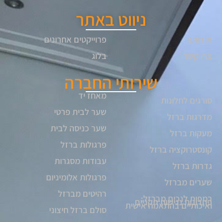
ניווט באתר
אודותנו
פרוייקטים אחרונים
צרו קשר
בלוג
שירותי החברה
מאחז יד
סורגים לחלונות
שער לבית פרטי
מדרגות ברזל
שער כניסה לבית
מעקות ברזל
פרגולות ברזל
קונסטרוקציה ברזל
עבודות מסגרות
גדרות ברזל
פרגולות אלומיניום
שערים מברזל
רהיטים מברזל
רמפות לנכים מברזל:
פתרונות נגישות תקניים
ואיכותיים בהתאמה אישית
סולם ברזל חיצוני