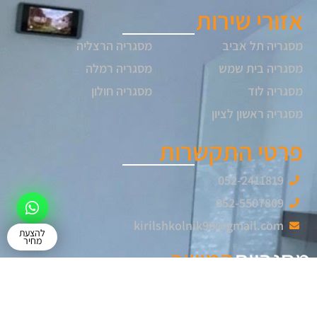
אזורי שירות
מסגריה תל אביב
מסגריה הרצליה
מסגריה בית שמש
מסגריה רמלה
מסגריה לוד
מסגריה חולון
מסגריה ראשון לציון
פרטי התקשרות
052-2411819
052-5507809
kirilshkolnik96@gmail.com
להצעת
מחיר
מסגריית
המושב