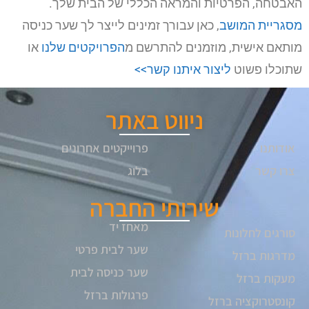
האבטחה, הפרטיות והמראה הכללי של הבית שלך.
מסגריית המושב
, כאן עבורך זמינים לייצר לך שער כניסה
מותאם אישית, מוזמנים להתרשם מ
הפרויקטים שלנו
או
שתוכלו פשוט
ליצור איתנו קשר>>
ניווט באתר
אודותנו
פרוייקטים אחרונים
צרו קשר
בלוג
שירותי החברה
מאחז יד
סורגים לחלונות
שער לבית פרטי
מדרגות ברזל
שער כניסה לבית
מעקות ברזל
פרגולות ברזל
קונסטרוקציה ברזל