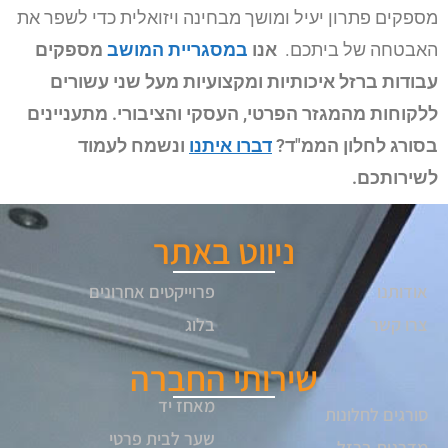
מספקים פתרון יעיל ומושך מבחינה ויזואלית כדי לשפר את
האבטחה של ביתכם.
אנו
במסגריית המושב
מספקים
עבודות ברזל איכותיות ומקצועיות מעל שני עשורים
ללקוחות מהמגזר הפרטי, העסקי והציבורי. מתעניינים
בסורג לחלון הממ"ד?
דברו איתנו
ונשמח לעמוד
לשירותכם.
ניווט באתר
אודותנו
פרוייקטים אחרונים
צרו קשר
בלוג
שירותי החברה
מאחז יד
סורגים לחלונות
שער לבית פרטי
מדרגות ברזל