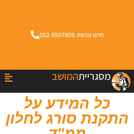
חייגו עכשיו: 052-5507809
מסגריית
המושב
כל המידע על
התקנת סורג לחלון
ממ"ד