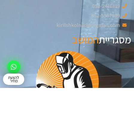
052-2411819
052-5507809
kirilshkolnik96@gmail.com
מסגריית
המושב
להצעת
מחיר
© כל הזכויות שמורות
dalba.co.il