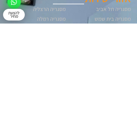
מסגריה תל אביב
מסגריה הרצליה
להצעת
מחיר
מסגריה בית שמש
מסגריה רמלה
מסגריה לוד
מסגריה חולון
מסגריה ראשון לציון
פרטי התקשרות
052-2411819
052-5507809
kirilshkolnik96@gmail.com
מסגריית
המושב