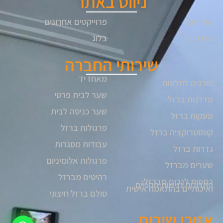
ניווט באתר
אודותנו
פרוייקטים אחרונים
צרו קשר
בלוג
שירותי החברה
מאחז יד
סורגים לחלונות
שער לבית פרטי
מדרגות ברזל
שער כניסה לבית
מעקות ברזל
פרגולות ברזל
קונסטרוקציה ברזל
עבודות מסגרות
גדרות ברזל
פרגולות אלומיניום
שערים מברזל
רהיטים מברזל
רמפות לנכים מברזל:
פתרונות נגישות תקניים
ואיכותיים בהתאמה אישית
סולם ברזל חיצוני
אזורי שירות