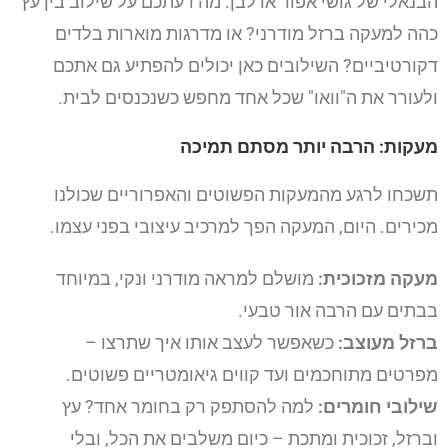
הבנאלי של גושי אפור או לבן. מה דעתכם על שילוב בין עץ
כהה למעקה ברזל מודרני? או מדרגות מוארות בלדים
דקורטיביים? השילובים כאן יכולים להפתיע גם אתכם
ולעורר את ה"וואו" שכל אחד מחפש כשנכנסים לבית.
מעקות: הרבה יותר מסתם תמיכה
תשכחו לרגע מהמעקות הפשוטים והאפרוריים שכולנו
מכירים. היום, המעקה הפך למרכיב עיצובי בפני עצמו.
מעקה מזכוכית:
מושלם למראה מודרני ונקי, במיוחד
בבתים עם הרבה אור טבעי.
ברזל מעוצב:
כשאפשר לעצב אותו איך שתרצו –
מפרטים מתוחכמים ועד קווים גיאומטריים פשוטים.
שילובי חומרים:
למה להסתפק רק בחומר אחד? עץ
וברזל, זכוכית ומתכת – כיום משלבים את הכל, ובלי