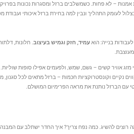
 אמנות – לא פחות. כשמשלבים ברזל ומסגרות נכונות בפרויק
ו נצלול לעומק התהליך ונבין למה בחירת ברזל איכותי ועבוד
לעבודות בנייה: הוא
עמיד, חזק וגמיש בעיצוב
. חלונות, דלת
מעוצבת.
 מזג אוויר קשים – גשם, שמש, ולפעמים אפילו סופות שוליות.
ים נקיים וקונסטרוקציות חכמות – ברזל מתאים לכל סגנון, מו
טי עם הברזל נותנת את מראה הפרימיום המושלם.
וצים להשיג. כמה נפח צריך? איך החדר ישתלב עם המבנה הקי