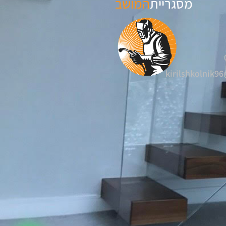
מסגריית
המושב
kirilshkolnik9