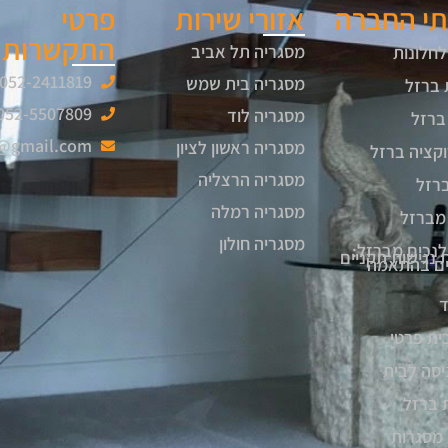
תי החברה
אזורי שירות
פרטי
התקשרות
מסגריה תל אביב
לחלונות
052-2411819
מסגריה בית שמש
 ברזל
052-5507809
מסגריה לוד
ברזל
6@gmail.com
מסגריה ראשון לציון
קציה ברזל
מסגריה הרצליה
ברזל
מסגריה רמלה
מברזל
מסגריה חולון
לנכים מברזל:
 נגישות תקניים
יים בהתאמה
ד
ית פרטי
יסה לבית
 ברזל
 מסגרות