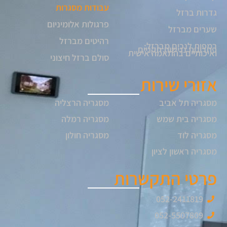
עבודות מסגרות
גדרות ברזל
פרגולות אלומיניום
שערים מברזל
רהיטים מברזל
רמפות לנכים מברזל:
פתרונות נגישות תקניים
ואיכותיים בהתאמה אישית
סולם ברזל חיצוני
אזורי שירות
מסגריה תל אביב
מסגריה הרצליה
מסגריה בית שמש
מסגריה רמלה
מסגריה לוד
מסגריה חולון
מסגריה ראשון לציון
פרטי התקשרות
052-2411819
052-5507809