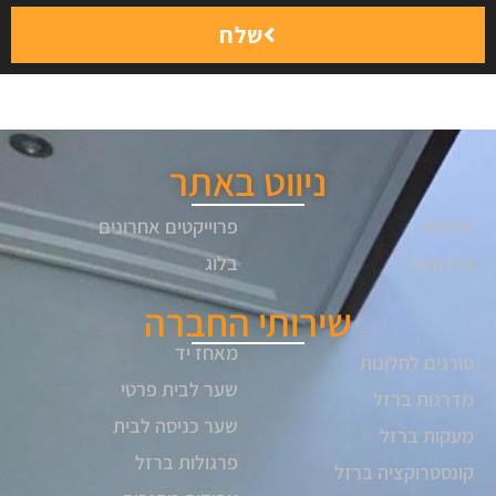
שלח
ניווט באתר
אודותנו
פרוייקטים אחרונים
צרו קשר
בלוג
שירותי החברה
מאחז יד
סורגים לחלונות
שער לבית פרטי
מדרגות ברזל
שער כניסה לבית
מעקות ברזל
פרגולות ברזל
קונסטרוקציה ברזל