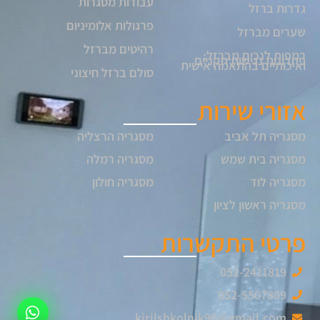
עבודות מסגרות
גדרות ברזל
פרגולות אלומיניום
שערים מברזל
רהיטים מברזל
רמפות לנכים מברזל:
פתרונות נגישות תקניים
ואיכותיים בהתאמה אישית
סולם ברזל חיצוני
אזורי שירות
מסגריה תל אביב
מסגריה הרצליה
מסגריה בית שמש
מסגריה רמלה
מסגריה לוד
מסגריה חולון
מסגריה ראשון לציון
פרטי התקשרות
052-2411819
052-5507809
kirilshkolnik96@gmail.com