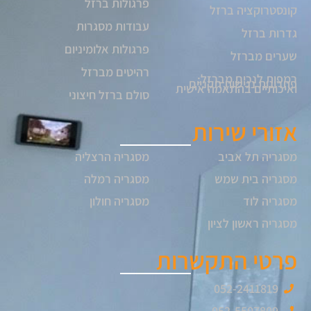
פרגולות ברזל
קונסטרוקציה ברזל
עבודות מסגרות
גדרות ברזל
פרגולות אלומיניום
שערים מברזל
רהיטים מברזל
רמפות לנכים מברזל:
פתרונות נגישות תקניים
ואיכותיים בהתאמה אישית
סולם ברזל חיצוני
אזורי שירות
מסגריה תל אביב
מסגריה הרצליה
מסגריה בית שמש
מסגריה רמלה
מסגריה לוד
מסגריה חולון
מסגריה ראשון לציון
פרטי התקשרות
052-2411819
052-5507809