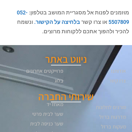
מוזמנים לפנות אל מסגריית המושב בטלפון:
052-
5507809
או צרו קשר
בלחיצה על הקישור.
ונשמח
להכיר ולהפוך אתכם ללקוחות מרוצים.
ניווט באתר
אודותנו
פרוייקטים אחרונים
צרו קשר
בלוג
שירותי החברה
מאחז יד
סורגים לחלונות
שער לבית פרטי
מדרגות ברזל
שער כניסה לבית
מעקות ברזל