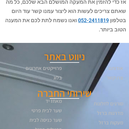
אז כדי להזמין את המעקה המושלם הבא שלכם, כל מה
שאתם צריכים לעשות הוא ליצור עמנו קשר עוד היום
בטלפון
052-2411819
ואנו נשמח לתת לכם את המענה
הטוב ביותר.
ניווט באתר
אודותנו
פרוייקטים אחרונים
צרו קשר
בלוג
שירותי החברה
מאחז יד
סורגים לחלונות
שער לבית פרטי
מדרגות ברזל
שער כניסה לבית
מעקות ברזל