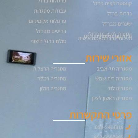
פרגולות ברזל
קונסטרוקציה ברזל
עבודות מסגרות
גדרות ברזל
פרגולות אלומיניום
שערים מברזל
רהיטים מברזל
רמפות לנכים מברזל:
פתרונות נגישות תקניים
ואיכותיים בהתאמה אישית
סולם ברזל חיצוני
אזורי שירות
מסגריה תל אביב
מסגריה הרצליה
מסגריה בית שמש
מסגריה רמלה
מסגריה לוד
מסגריה חולון
מסגריה ראשון לציון
פרטי התקשרות
052-2411819
052-5507809