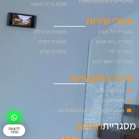
ואיכותיים בהתאמה אישית
סולם ברזל חיצוני
אזורי שירות
מסגריה תל אביב
מסגריה הרצליה
מסגריה בית שמש
מסגריה רמלה
מסגריה לוד
מסגריה חולון
מסגריה ראשון לציון
פרטי התקשרות
052-2411819
052-5507809
kirilshkolnik96@gmail.com
מסגריית
המושב
להצעת
מחיר