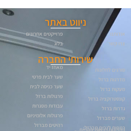
ניווט באתר
אודותנו
פרוייקטים אחרונים
צרו קשר
בלוג
שירותי החברה
מאחז יד
סורגים לחלונות
שער לבית פרטי
מדרגות ברזל
שער כניסה לבית
מעקות ברזל
פרגולות ברזל
קונסטרוקציה ברזל
עבודות מסגרות
גדרות ברזל
פרגולות אלומיניום
שערים מברזל
רהיטים מברזל
רמפות לנכים מברזל:
פתרונות נגישות תקניים