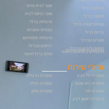
שער לבית פרטי
מדרגות ברזל
שער כניסה לבית
מעקות ברזל
פרגולות ברזל
קונסטרוקציה ברזל
עבודות מסגרות
גדרות ברזל
פרגולות אלומיניום
שערים מברזל
רהיטים מברזל
רמפות לנכים מברזל:
פתרונות נגישות תקניים
ואיכותיים בהתאמה אישית
סולם ברזל חיצוני
אזורי שירות
מסגריה תל אביב
מסגריה הרצליה
מסגריה בית שמש
מסגריה רמלה
מסגריה לוד
מסגריה חולון
מסגריה ראשון לציון