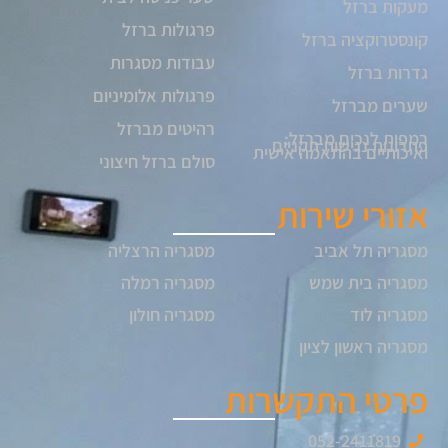
מעקות ברזל
פרגולות ברזל
קונסטרוקציה ברזל
עבודות מסגרות
גדרות ברזל
פרגולות אלומיניום
שערים מברזל
רהיטים מברזל
רמפות לנכים מברזל:
פתרונות נגישות תקניים
ואיכותיים בהתאמה אישית
סולם ברזל חיצוני
אזורי שירות
מסגריה תל אביב
מסגריה הרצליה
מסגריה בית שמש
מסגריה רמלה
מסגריה לוד
מסגריה חולון
מסגריה ראשון לציון
פרטי התקשרות
052-2411819