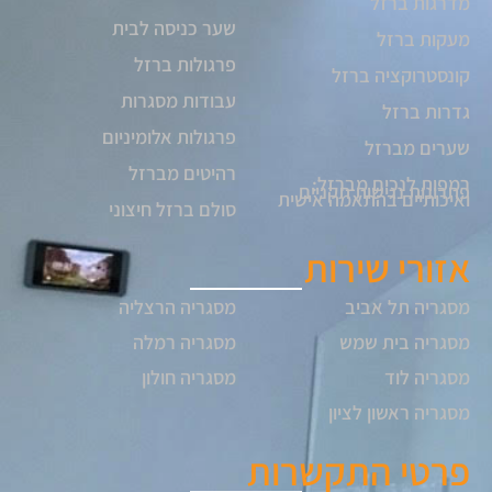
מדרגות ברזל
שער כניסה לבית
מעקות ברזל
פרגולות ברזל
קונסטרוקציה ברזל
עבודות מסגרות
גדרות ברזל
פרגולות אלומיניום
שערים מברזל
רהיטים מברזל
רמפות לנכים מברזל:
פתרונות נגישות תקניים
ואיכותיים בהתאמה אישית
סולם ברזל חיצוני
אזורי שירות
מסגריה תל אביב
מסגריה הרצליה
מסגריה בית שמש
מסגריה רמלה
מסגריה לוד
מסגריה חולון
מסגריה ראשון לציון
פרטי התקשרות