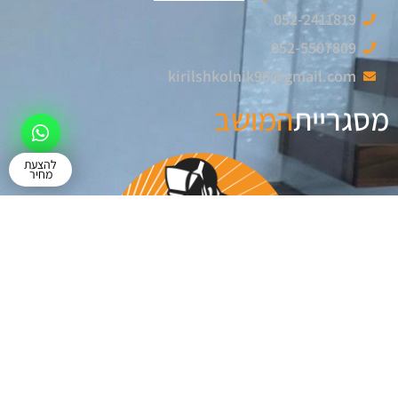
052-2411819
052-5507809
kirilshkolnik96@gmail.com
מסגריית
המושב
להצעת
מחיר
© כל הזכויות שמורות
dalba.co.il