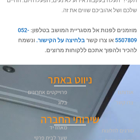
תקני?" תעלה בעקבות אירוע לא נעים, תפעלו היום. החיים
שלכם ושל אהוביכם שווים את זה.
מוזמנים לפנות אל מסגריית המושב בטלפון:
052-
5507809
או צרו קשר
בלחיצה על הקישור.
ונשמח
להכיר ולהפוך אתכם ללקוחות מרוצים.
ניווט באתר
אודותנו
פרוייקטים אחרונים
צרו קשר
בלוג
שירותי החברה
מאחז יד
סורגים לחלונות
שער לבית פרטי