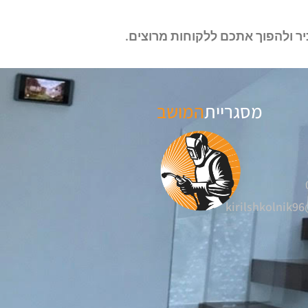
ר ולהפוך אתכם ללקוחות מרוצים.
מסגריית
המושב
kirilshkolnik9