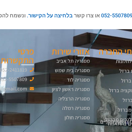
052-550780
או צרו קשר
בלחיצה על הקישור.
ונשמח להכי
תי החברה
אזורי שירות
פרטי
התקשרות
מסגריה תל אביב
לחלונות
052-2411819
מסגריה בית שמש
 ברזל
052-5507809
מסגריה לוד
ברזל
6@gmail.com
מסגריה ראשון לציון
קציה ברזל
מסגריה הרצליה
ברזל
מסגריה רמלה
מברזל
מסגריה חולון
לנכים מברזל:
 נגישות תקניים
יים בהתאמה