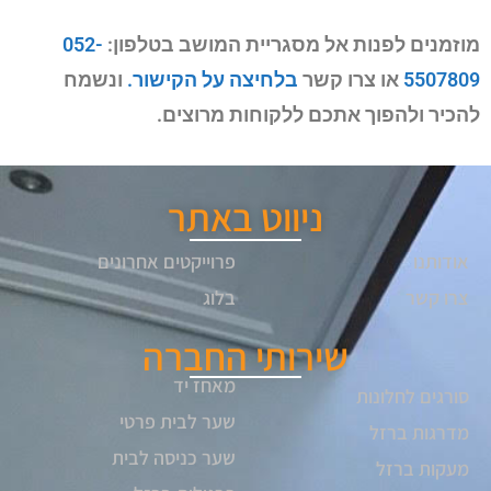
מוזמנים לפנות אל מסגריית המושב בטלפון:
052-
5507809
או צרו קשר
בלחיצה על הקישור.
ונשמח
להכיר ולהפוך אתכם ללקוחות מרוצים.
ניווט באתר
אודותנו
פרוייקטים אחרונים
צרו קשר
בלוג
שירותי החברה
מאחז יד
סורגים לחלונות
שער לבית פרטי
מדרגות ברזל
שער כניסה לבית
מעקות ברזל