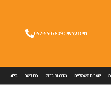
חייגו עכשיו: 052-5507809
ת
שערים חשמליים
מדרגות ברזל
צרו קשר
בלוג