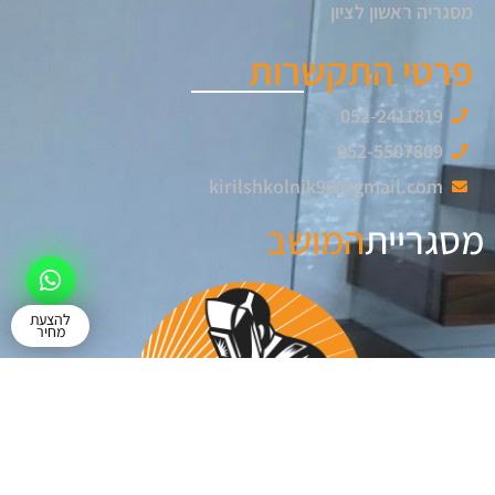
מסגריה ראשון לציון
פרטי התקשרות
052-2411819
052-5507809
kirilshkolnik96@gmail.com
מסגריית
המושב
להצעת
מחיר