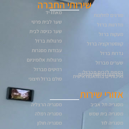
שירותי החברה
מאחז יד
סורגים לחלונות
שער לבית פרטי
מדרגות ברזל
שער כניסה לבית
מעקות ברזל
פרגולות ברזל
קונסטרוקציה ברזל
עבודות מסגרות
גדרות ברזל
פרגולות אלומיניום
שערים מברזל
רהיטים מברזל
רמפות לנכים מברזל:
פתרונות נגישות תקניים
ואיכותיים בהתאמה אישית
סולם ברזל חיצוני
אזורי שירות
מסגריה תל אביב
מסגריה הרצליה
מסגריה בית שמש
מסגריה רמלה
מסגריה לוד
מסגריה חולון