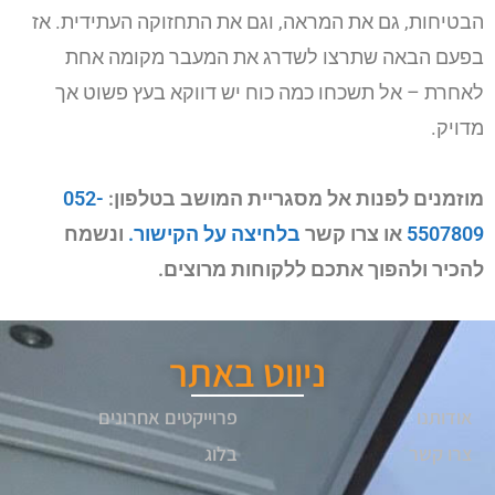
הבטיחות, גם את המראה, וגם את התחזוקה העתידית. אז
בפעם הבאה שתרצו לשדרג את המעבר מקומה אחת
לאחרת – אל תשכחו כמה כוח יש דווקא בעץ פשוט אך
מדויק.
מוזמנים לפנות אל מסגריית המושב בטלפון:
052-
5507809
או צרו קשר
בלחיצה על הקישור.
ונשמח
להכיר ולהפוך אתכם ללקוחות מרוצים.
ניווט באתר
אודותנו
פרוייקטים אחרונים
צרו קשר
בלוג