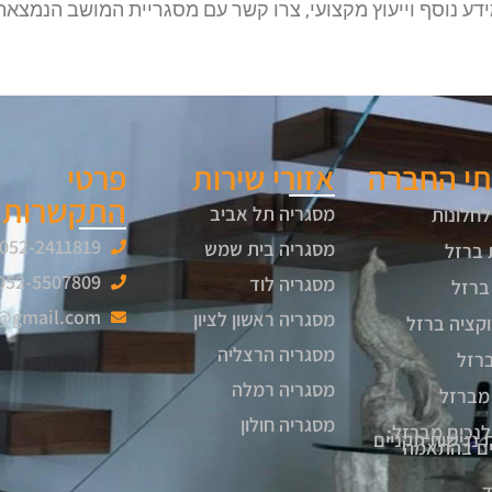
ע נוסף וייעוץ מקצועי, צרו קשר עם מסגריית המושב הנמצאת
תי החברה
אזורי שירות
פרטי
התקשרות
מסגריה תל אביב
לחלונות
052-2411819
מסגריה בית שמש
 ברזל
052-5507809
מסגריה לוד
ברזל
6@gmail.com
מסגריה ראשון לציון
קציה ברזל
מסגריה הרצליה
ברזל
מסגריה רמלה
מברזל
מסגריה חולון
לנכים מברזל:
 נגישות תקניים
יים בהתאמה
ד