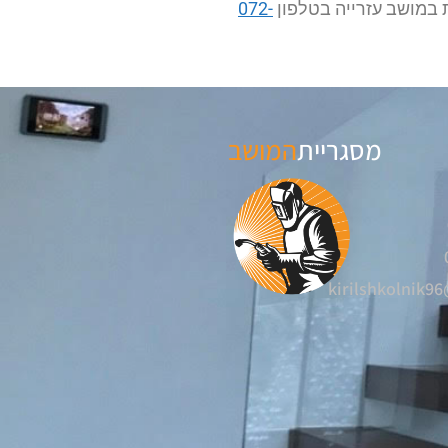
 במושב עזרייה בטלפון
072-
מסגריית
המושב
kirilshkolnik9