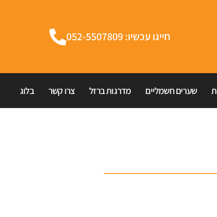
חייגו עכשיו: 052-5507809
ת
שערים חשמליים
מדרגות ברזל
צרו קשר
בלוג