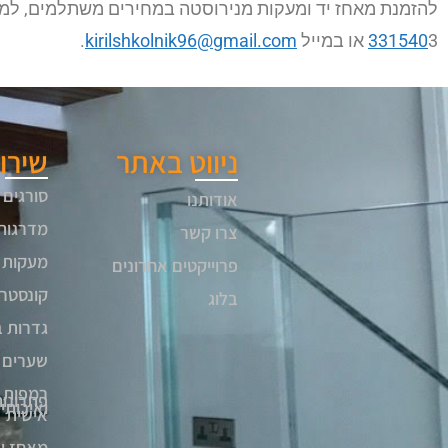
להזמנת מאחז יד ומעקות מנירוסטה במחירים משתלמים, למיד
3 או במייל
331540
kirilshkolnik96@gmail.com
.
ניווט באתר
שירו
סורגים 
אודותנו
מדרגות
צרו קשר
מעקות 
פרוייקטים אחרונים
קונסטרו
בלוג
גדרות 
שערים 
רמפות 
פתרונות
ואיכות
אישית
מאחז י