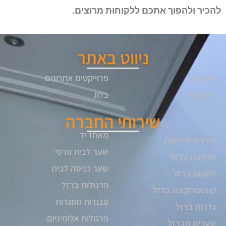
להכיר ולהפוך אתכם ללקוחות מרוצים.
ניווט באתר
אודותנו
פרוייקטים אחרונים
צרו קשר
בלוג
שירותי החברה
מאחז יד
סורגים לחלונות
שער לבית פרטי
מדרגות ברזל
שער כניסה לבית
מעקות ברזל
פרגולות ברזל
קונסטרוקציה ברזל
עבודות מסגרות
גדרות ברזל
פרגולות אלומיניום
שערים מברזל