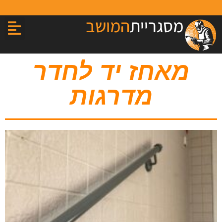
מסגריית
המושב
מאחז יד לחדר
מדרגות