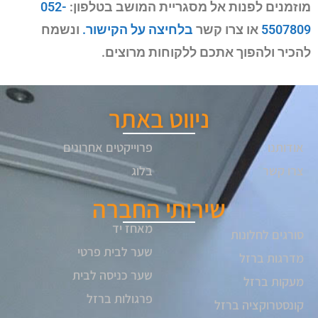
מוזמנים לפנות אל מסגריית המושב בטלפון:
052-
5507809
או צרו קשר
בלחיצה על הקישור.
ונשמח
להכיר ולהפוך אתכם ללקוחות מרוצים.
ניווט באתר
אודותנו
פרוייקטים אחרונים
צרו קשר
בלוג
שירותי החברה
מאחז יד
סורגים לחלונות
שער לבית פרטי
מדרגות ברזל
שער כניסה לבית
מעקות ברזל
פרגולות ברזל
קונסטרוקציה ברזל