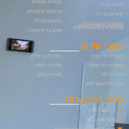
עבודות מסגרות
גדרות ברזל
פרגולות אלומיניום
שערים מברזל
רהיטים מברזל
רמפות לנכים מברזל:
פתרונות נגישות תקניים
ואיכותיים בהתאמה אישית
סולם ברזל חיצוני
אזורי שירות
מסגריה תל אביב
מסגריה הרצליה
מסגריה בית שמש
מסגריה רמלה
מסגריה לוד
מסגריה חולון
מסגריה ראשון לציון
פרטי התקשרות
052-2411819
052-5507809
kirilshkolnik96@gmail.com