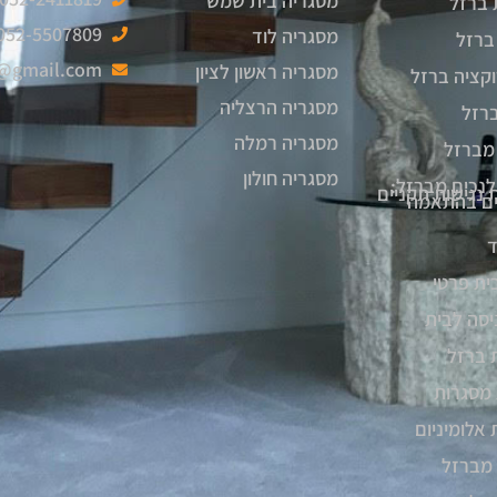
מסגריה בית שמש
 ברזל
052-5507809
מסגריה לוד
ברזל
6@gmail.com
מסגריה ראשון לציון
קציה ברזל
מסגריה הרצליה
ברזל
מסגריה רמלה
מברזל
מסגריה חולון
לנכים מברזל:
 נגישות תקניים
יים בהתאמה
ד
ית פרטי
יסה לבית
 ברזל
 מסגרות
 אלומיניום
 מברזל