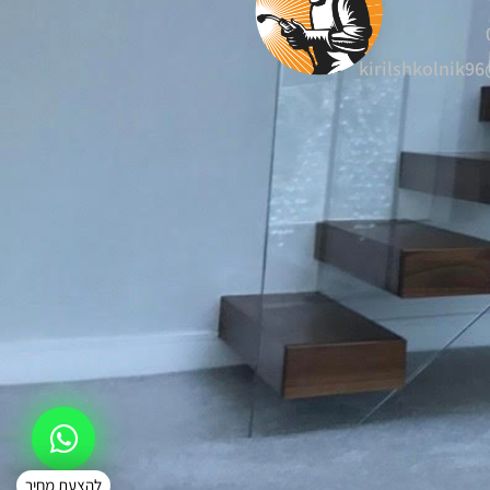
kirilshkolnik9
להצעת מחיר