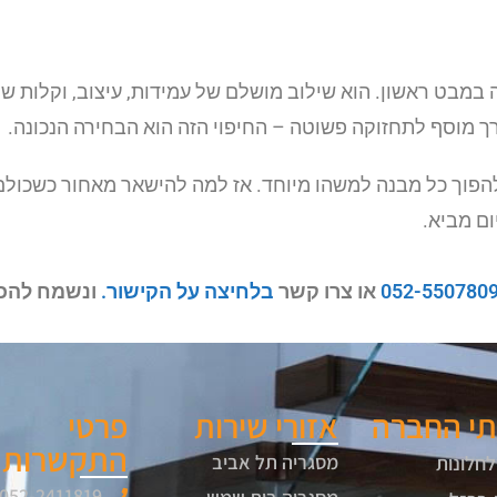
 במבט ראשון. הוא שילוב מושלם של עמידות, עיצוב, וקלות ש
ך מוסף לתחזוקה פשוטה – החיפוי הזה הוא הבחירה הנכונה.
ל להפוך כל מבנה למשהו מיוחד. אז למה להישאר מאחור כשכו
ם מביא.
052-550780
או צרו קשר
בלחיצה על הקישור.
ונשמח להכי
תי החברה
אזורי שירות
פרטי
התקשרות
מסגריה תל אביב
לחלונות
052-2411819