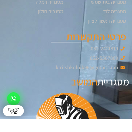
מסגריה בית שמש
מסגריה רמלה
מסגריה לוד
מסגריה חולון
מסגריה ראשון לציון
פרטי התקשרות
052-2411819
052-5507809
kirilshkolnik96@gmail.com
מסגריית
המושב
להצעת
מחיר