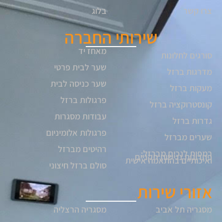
צרו קשר
בלוג
שירותי החברה
מאחז יד
סורגים לחלונות
שער לבית פרטי
מדרגות ברזל
שער כניסה לבית
מעקות ברזל
פרגולות ברזל
קונסטרוקציה ברזל
עבודות מסגרות
גדרות ברזל
פרגולות אלומיניום
שערים מברזל
רהיטים מברזל
רמפות לנכים מברזל:
פתרונות נגישות תקניים
ואיכותיים בהתאמה אישית
סולם ברזל חיצוני
אזורי שירות
מסגריה תל אביב
מסגריה הרצליה