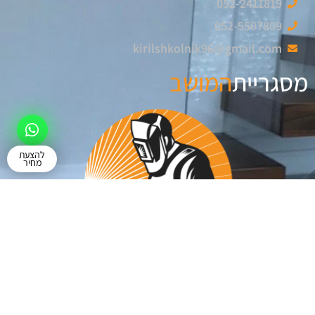
052-2411819
052-5507809
kirilshkolnik96@gmail.com
מסגריית
המושב
להצעת
מחיר
© כל הזכויות שמורות
dalba.co.il