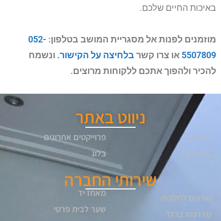
באיכות החיים שלכם.
מוזמנים לפנות אל מסגריית המושב בטלפון:
052-
5507809
או צרו קשר
בלחיצה על הקישור.
ונשמח
להכיר ולהפוך אתכם ללקוחות מרוצים.
ניווט באתר
אודותנו
פרוייקטים אחרונים
צרו קשר
בלוג
שירותי החברה
מאחז יד
סורגים לחלונות
שער לבית פרטי
מדרגות ברזל