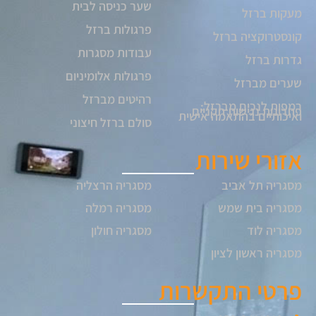
שער כניסה לבית
מעקות ברזל
פרגולות ברזל
קונסטרוקציה ברזל
עבודות מסגרות
גדרות ברזל
פרגולות אלומיניום
שערים מברזל
רהיטים מברזל
רמפות לנכים מברזל:
פתרונות נגישות תקניים
ואיכותיים בהתאמה אישית
סולם ברזל חיצוני
אזורי שירות
מסגריה תל אביב
מסגריה הרצליה
מסגריה בית שמש
מסגריה רמלה
מסגריה לוד
מסגריה חולון
מסגריה ראשון לציון
פרטי התקשרות