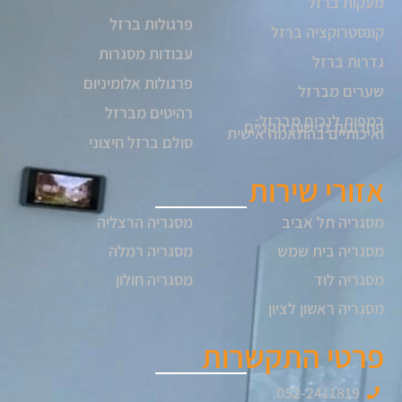
מעקות ברזל
פרגולות ברזל
קונסטרוקציה ברזל
עבודות מסגרות
גדרות ברזל
פרגולות אלומיניום
שערים מברזל
רהיטים מברזל
רמפות לנכים מברזל:
פתרונות נגישות תקניים
ואיכותיים בהתאמה אישית
סולם ברזל חיצוני
אזורי שירות
מסגריה תל אביב
מסגריה הרצליה
מסגריה בית שמש
מסגריה רמלה
מסגריה לוד
מסגריה חולון
מסגריה ראשון לציון
פרטי התקשרות
052-2411819