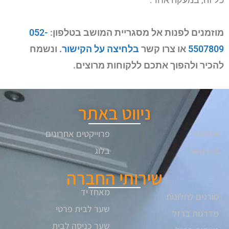
מוזמנים לפנות אל מסגריית המושב בטלפון:
052-
5507809
או צרו קשר
בלחיצה על הקישור.
ונשמח
להכיר ולהפוך אתכם ללקוחות מרוצים.
ניווט באתר
אודותנו
פרוייקטים אחרונים
צרו קשר
בלוג
שירותי החברה
מאחז יד
סורגים לחלונות
שער לבית פרטי
מדרגות ברזל
שער כניסה לבית