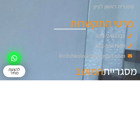
מסגריה ראשון לציון
פרטי התקשרות
052-2411819
052-5507809
kirilshkolnik96@gmail.com
מסגריית
המושב
להצעת
מחיר