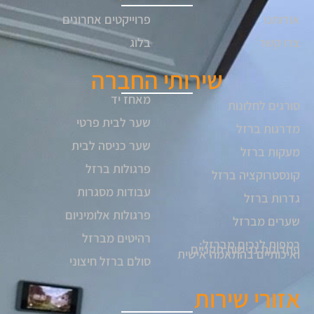
אודותנו
פרוייקטים אחרונים
צרו קשר
בלוג
שירותי החברה
מאחז יד
סורגים לחלונות
שער לבית פרטי
מדרגות ברזל
שער כניסה לבית
מעקות ברזל
פרגולות ברזל
קונסטרוקציה ברזל
עבודות מסגרות
גדרות ברזל
פרגולות אלומיניום
שערים מברזל
רהיטים מברזל
רמפות לנכים מברזל:
פתרונות נגישות תקניים
ואיכותיים בהתאמה אישית
סולם ברזל חיצוני
אזורי שירות