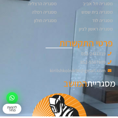
מסגריה תל אביב
מסגריה הרצליה
מסגריה בית שמש
מסגריה רמלה
מסגריה לוד
מסגריה חולון
מסגריה ראשון לציון
פרטי התקשרות
052-2411819
052-5507809
kirilshkolnik96@gmail.com
מסגריית
המושב
להצעת
מחיר