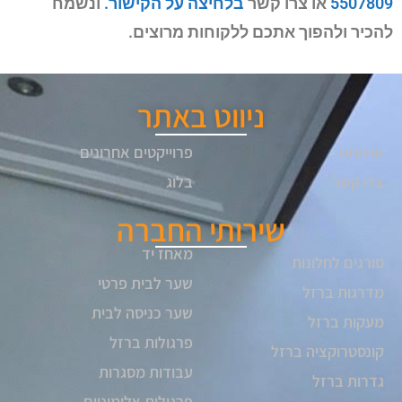
5507809
או צרו קשר
בלחיצה על הקישור.
ונשמח
להכיר ולהפוך אתכם ללקוחות מרוצים.
ניווט באתר
אודותנו
פרוייקטים אחרונים
צרו קשר
בלוג
שירותי החברה
מאחז יד
סורגים לחלונות
שער לבית פרטי
מדרגות ברזל
שער כניסה לבית
מעקות ברזל
פרגולות ברזל
קונסטרוקציה ברזל
עבודות מסגרות
גדרות ברזל
פרגולות אלומיניום