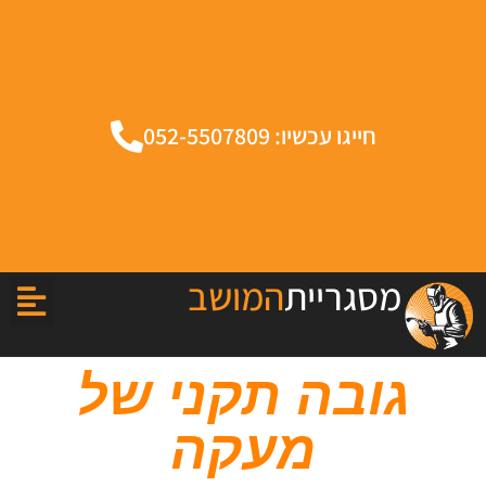
חייגו עכשיו: 052-5507809
מסגריית
המושב
גובה תקני של
מעקה