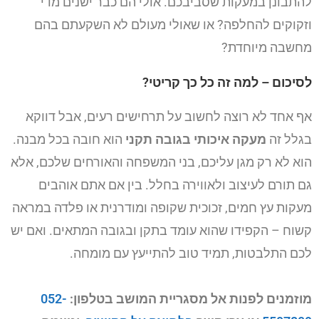
להתבונן במעקות שסביבכם. אולי הם כבר ישנים מדי
וזקוקים להחלפה? או שאולי מעולם לא השקעתם בהם
מחשבה מיוחדת?
לסיכום – למה זה כל כך קריטי?
אף אחד לא רוצה לחשוב על תרחישים רעים, אבל דווקא
בגלל זה
מעקה איכותי בגובה תקני
הוא חובה בכל מבנה.
הוא לא רק מגן עליכם, בני המשפחה והאורחים שלכם, אלא
גם תורם לעיצוב ולאווירה בחלל. בין אם אתם אוהבים
מעקות עץ חמים, זכוכית שקופה ומודרנית או פלדה במראה
קשוח – הקפידו שהוא עומד בתקן ובגובה המתאים. ואם יש
לכם התלבטות, תמיד טוב להתייעץ עם מומחה.
מוזמנים לפנות אל מסגריית המושב בטלפון:
052-