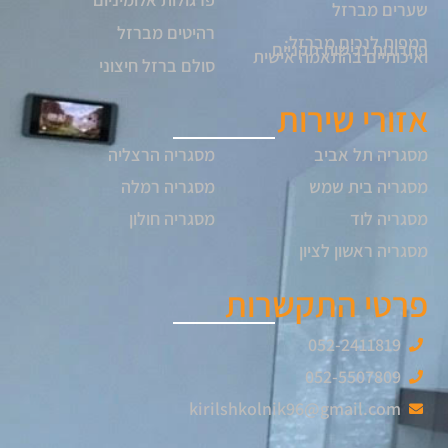
שערים מברזל
רהיטים מברזל
רמפות לנכים מברזל:
פתרונות נגישות תקניים
ואיכותיים בהתאמה אישית
סולם ברזל חיצוני
אזורי שירות
מסגריה תל אביב
מסגריה הרצליה
מסגריה בית שמש
מסגריה רמלה
מסגריה לוד
מסגריה חולון
מסגריה ראשון לציון
פרטי התקשרות
052-2411819
052-5507809
kirilshkolnik96@gmail.com