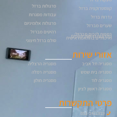
פרגולות ברזל
קונסטרוקציה ברזל
עבודות מסגרות
גדרות ברזל
פרגולות אלומיניום
שערים מברזל
רהיטים מברזל
רמפות לנכים מברזל:
פתרונות נגישות תקניים
ואיכותיים בהתאמה אישית
סולם ברזל חיצוני
אזורי שירות
מסגריה תל אביב
מסגריה הרצליה
מסגריה בית שמש
מסגריה רמלה
מסגריה לוד
מסגריה חולון
מסגריה ראשון לציון
פרטי התקשרות
052-2411819