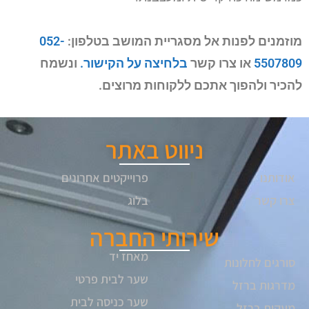
מוזמנים לפנות אל מסגריית המושב בטלפון:
052-
5507809
או צרו קשר
בלחיצה על הקישור.
ונשמח
להכיר ולהפוך אתכם ללקוחות מרוצים.
ניווט באתר
אודותנו
פרוייקטים אחרונים
צרו קשר
בלוג
שירותי החברה
מאחז יד
סורגים לחלונות
שער לבית פרטי
מדרגות ברזל
שער כניסה לבית
מעקות ברזל